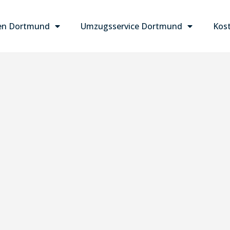
en Dortmund
Umzugsservice Dortmund
Kost