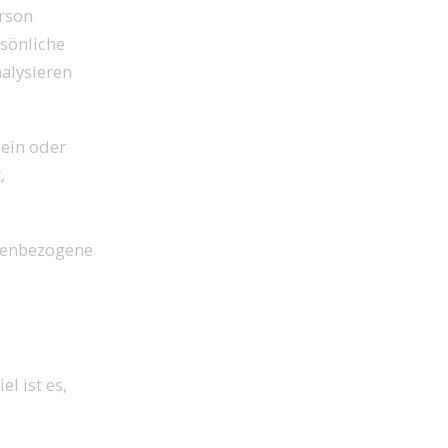
rson
rsönliche
nalysieren
lein oder
,
onenbezogene
el ist es,