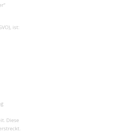
er“
O), ist:
ng
t. Diese
rstreckt.