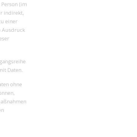
e Person (im
r indirekt,
u einer
e Ausdruck
eser
rgangsreihe
it Daten.
aten ohne
önnen,
n Maßnahmen
en