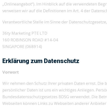
„Onlineangebot“). Im Hinblick auf die verwendeten Begrif
verweisen wir auf die Definitionen im Art. 4 der Date
Verantwortliche Stelle im Sinne der Datenschutzgesetz
36ty Marketing PTE LTD
160 ROBINSON ROAD #14-04
SINGAPORE (068914)
Erklärung zum Datenschutz
Vorwort
Wir nehmen den Schutz Ihrer privaten Daten ernst. Die 
persönlicher Daten ist uns ein wichtiges Anliegen. Pe
Bundesdatensschutzgesetzes BDSG verwendet. Die Betrei
Webseiten können Links zu Webseiten anderer Anbieter en