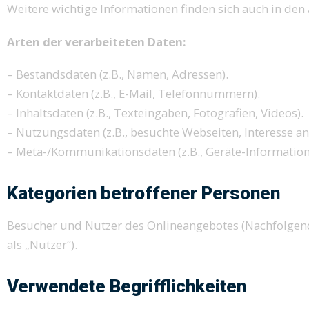
Weitere wichtige Informationen finden sich auch in d
Arten der verarbeiteten Daten:
– Bestandsdaten (z.B., Namen, Adressen).
– Kontaktdaten (z.B., E-Mail, Telefonnummern).
– Inhaltsdaten (z.B., Texteingaben, Fotografien, Videos).
– Nutzungsdaten (z.B., besuchte Webseiten, Interesse an 
– Meta-/Kommunikationsdaten (z.B., Geräte-Information
Kategorien betroffener Personen
Besucher und Nutzer des Onlineangebotes (Nachfolgen
als „Nutzer“).
Verwendete Begrifflichkeiten