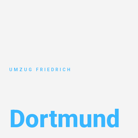
UMZUG FRIEDRICH
Mini Umzu
Dortmund