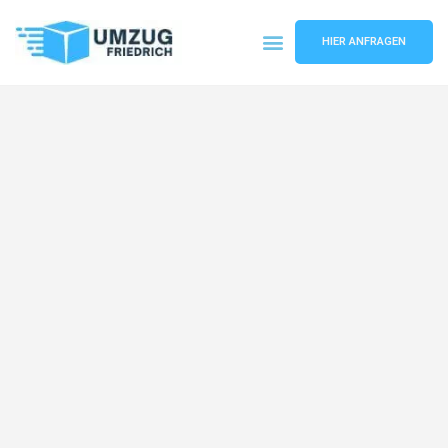
HIER ANFRAGEN
Umzugsunternehmen Dortmund
Umzugsservice Dortmund