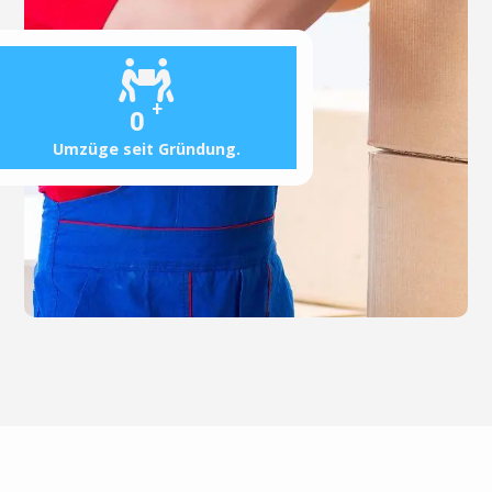
+
0
Umzüge seit Gründung.