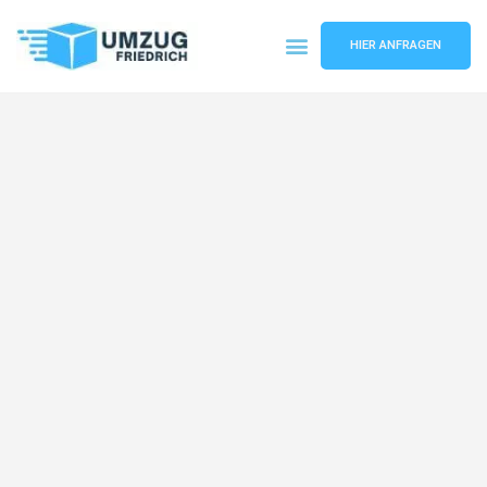
HIER ANFRAGEN
Umzugsunternehmen Dortmund
Umzugsservice Dortmund