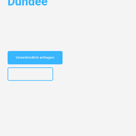
Dundee
Entdecken Sie das
#1 Umzugsunternehmen in Dortmund
– Ihr
vertrauenswürdiger Begleiter für Umzüge Dortmund Dundee!
Schnelle Antwort in garantiert unter 2 Minuten: Jetzt
unverbindlichen Kostenvoranschlag erhalten!
Unverbindlich anfragen
+4915792644498