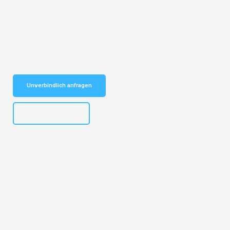
Entdecken Sie das
#1 Umzugsunternehmen in Dortmund
– Ihr
vertrauenswürdiger Begleiter für Umzüge Dortmund Fife!
Schnelle Antwort in garantiert unter 2 Minuten: Jetzt
unverbindlichen Kostenvoranschlag erhalten!
Unverbindlich anfragen
+4915792644498