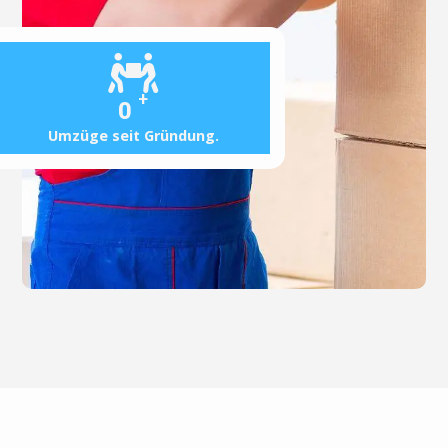
+
0
Umzüge seit Gründung.