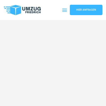
HIER ANFRAGEN
Umzugsunternehmen Dortmund
Umzugsservice Dortmund