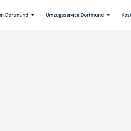
en Dortmund
Umzugsservice Dortmund
Kost