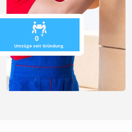
+
0
Umzüge seit Gründung.