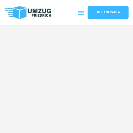
HIER ANFRAGEN
Umzugsunternehmen Dortmund
Umzugsservice Dortmund