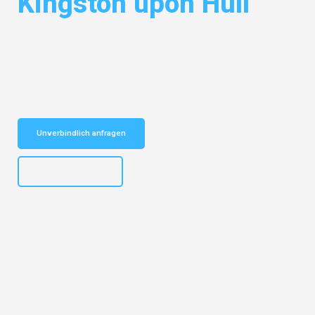
Kingston upon Hull
Entdecken Sie das
#1 Umzugsunternehmen in Dortmund
– Ihr
vertrauenswürdiger Begleiter für Umzüge Dortmund Kingston upon Hull!
Schnelle Antwort in garantiert unter 2 Minuten: Jetzt
unverbindlichen Kostenvoranschlag erhalten!
Unverbindlich anfragen
+4915792644498