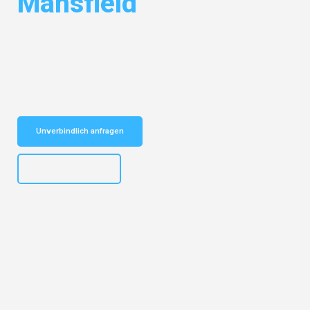
Mansfield
Entdecken Sie das
#1 Umzugsunternehmen in Dortmund
– Ihr
vertrauenswürdiger Begleiter für Umzüge Dortmund Mansfield!
Schnelle Antwort in garantiert unter 2 Minuten: Jetzt
unverbindlichen Kostenvoranschlag erhalten!
Unverbindlich anfragen
+4915792644498