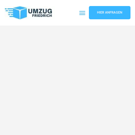
HIER ANFRAGEN
Umzugsunternehmen Dortmund
Umzugsservice Dortmund