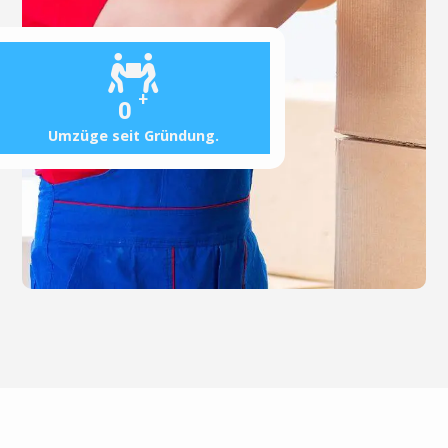
+
0
Umzüge seit Gründung.