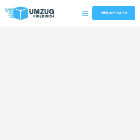
HIER ANFRAGEN
Umzugsunternehmen Dortmund
Umzugsservice Dortmund