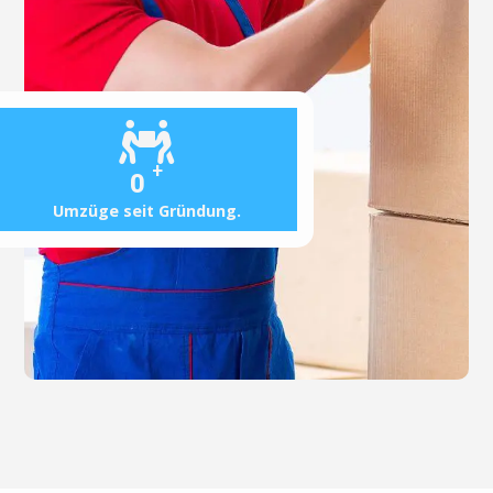
+
0
Umzüge seit Gründung.