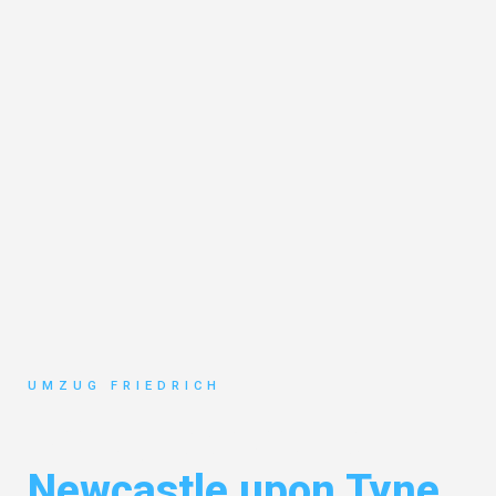
UMZUG FRIEDRICH
Umzug Dortmund
Newcastle upon Tyne