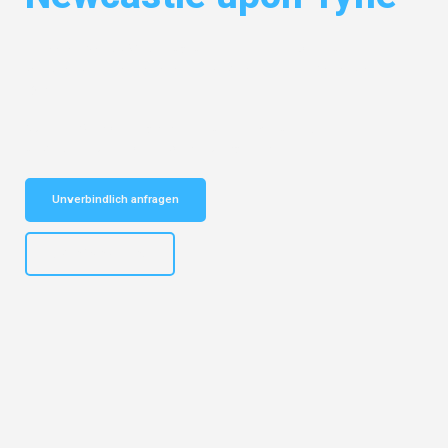
Entdecken Sie das
#1 Umzugsunternehmen in Dortmund
– Ihr
vertrauenswürdiger Begleiter für Umzüge Dortmund Newcastle upon
Tyne!
Schnelle Antwort in garantiert unter 2 Minuten: Jetzt
unverbindlichen Kostenvoranschlag erhalten!
Unverbindlich anfragen
+4915792644498