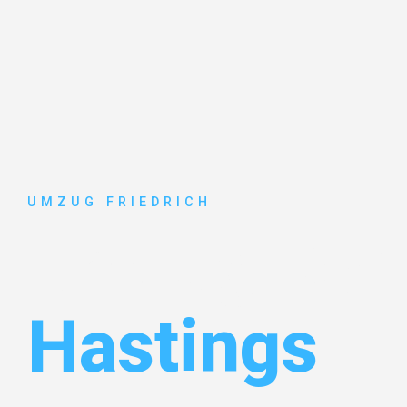
UMZUG FRIEDRICH
Umzug Dor
Hastings