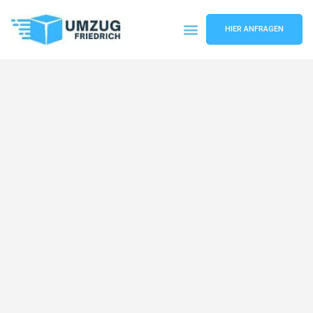
HIER ANFRAGEN
Umzugsunternehmen Dortmund
Umzugsservice Dortmund