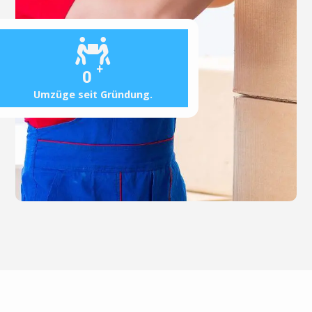
+
0
Umzüge seit Gründung.