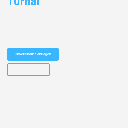
Turhal
Entdecken Sie das
#1 Umzugsunternehmen in Dortmund
– Ihr
vertrauenswürdiger Begleiter für Umzüge Dortmund Turhal!
Schnelle Antwort in garantiert unter 2 Minuten: Jetzt
unverbindlichen Kostenvoranschlag erhalten!
Unverbindlich anfragen
+4915792644498