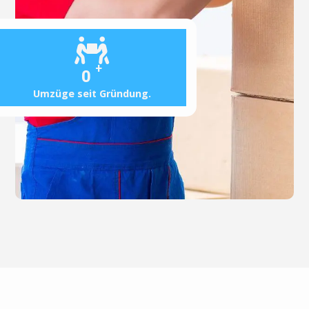
+
0
Umzüge seit Gründung.