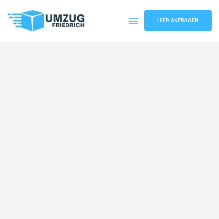
HIER ANFRAGEN
Umzugsunternehmen Dortmund
Umzugsservice Dortmund