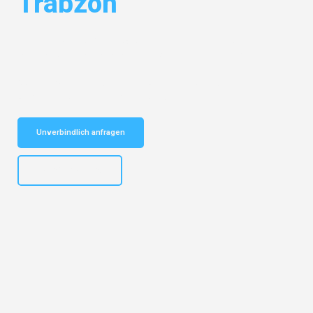
Trabzon
Entdecken Sie das
#1 Umzugsunternehmen in Dortmund
– Ihr
vertrauenswürdiger Begleiter für Umzüge Dortmund Trabzon!
Schnelle Antwort in garantiert unter 2 Minuten: Jetzt
unverbindlichen Kostenvoranschlag erhalten!
Unverbindlich anfragen
+4915792644498