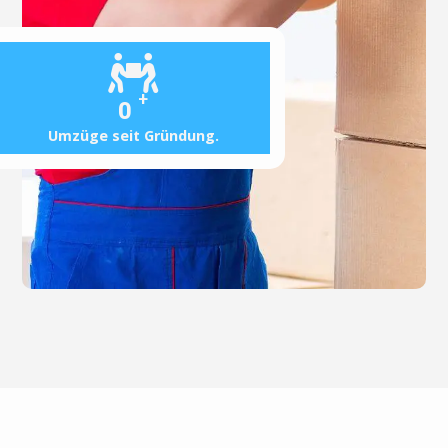
+
0
Umzüge seit Gründung.