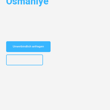
Osmaniye
Entdecken Sie das
#1 Umzugsunternehmen in Dortmund
– Ihr
vertrauenswürdiger Begleiter für Umzüge Dortmund Osmaniye!
Schnelle Antwort in garantiert unter 2 Minuten: Jetzt
unverbindlichen Kostenvoranschlag erhalten!
Unverbindlich anfragen
+4915792644498