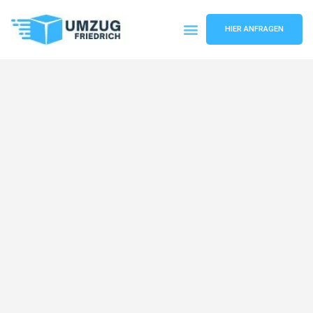
HIER ANFRAGEN
Umzugsunternehmen Dortmund
Umzugsservice Dortmund