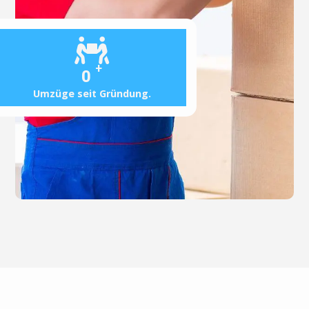
+
0
Umzüge seit Gründung.