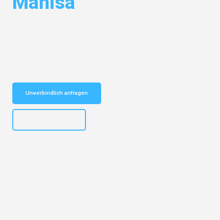
Manisa
Entdecken Sie das
#1 Umzugsunternehmen in Dortmund
– Ihr
vertrauenswürdiger Begleiter für Umzüge Dortmund Manisa!
Schnelle Antwort in garantiert unter 2 Minuten: Jetzt
unverbindlichen Kostenvoranschlag erhalten!
Unverbindlich anfragen
+4915792644498