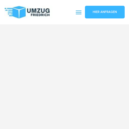
HIER ANFRAGEN
Umzugsunternehmen Dortmund
Umzugsservice Dortmund