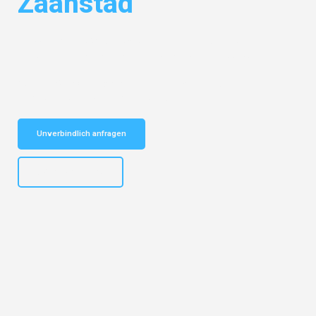
Zaanstad
Entdecken Sie das
#1 Umzugsunternehmen in Dortmund
– Ihr
vertrauenswürdiger Begleiter für Umzüge Dortmund Zaanstad!
Schnelle Antwort in garantiert unter 2 Minuten: Jetzt
unverbindlichen Kostenvoranschlag erhalten!
Unverbindlich anfragen
+4915792644498