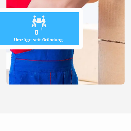
+
0
Umzüge seit Gründung.