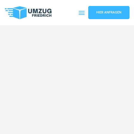
HIER ANFRAGEN
Umzugsunternehmen Dortmund
Umzugsservice Dortmund