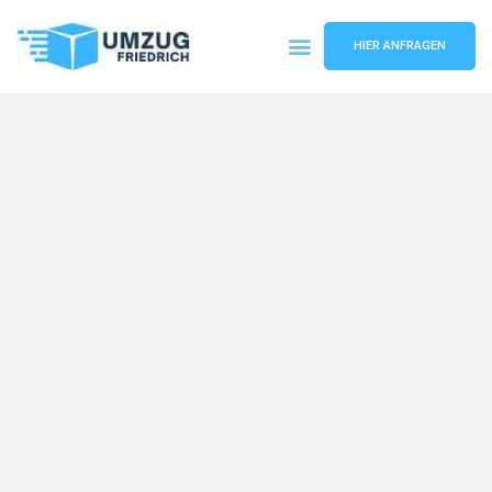
HIER ANFRAGEN
Umzugsunternehmen Dortmund
Umzugsservice Dortmund