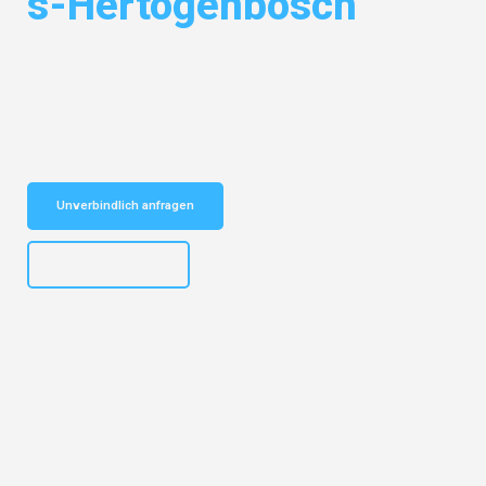
s-Hertogenbosch
Entdecken Sie das
#1 Umzugsunternehmen in Dortmund
– Ihr
vertrauenswürdiger Begleiter für Umzüge Dortmund s-Hertogenbosch!
Schnelle Antwort in garantiert unter 2 Minuten: Jetzt
unverbindlichen Kostenvoranschlag erhalten!
Unverbindlich anfragen
+4915792644498