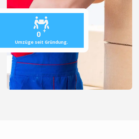
+
0
Umzüge seit Gründung.