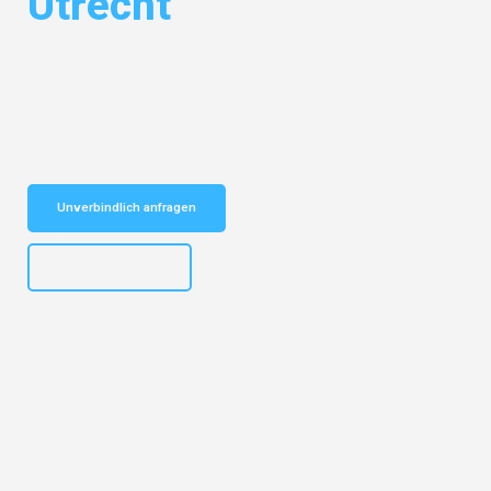
Utrecht
Entdecken Sie das
#1 Umzugsunternehmen in Dortmund
– Ihr
vertrauenswürdiger Begleiter für Umzüge Dortmund Utrecht!
Schnelle Antwort in garantiert unter 2 Minuten: Jetzt
unverbindlichen Kostenvoranschlag erhalten!
Unverbindlich anfragen
+4915792644498