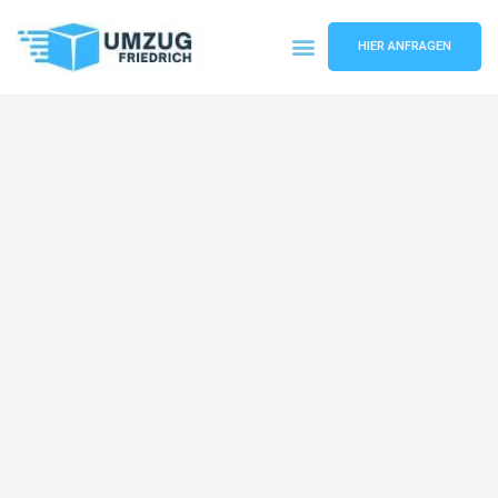
HIER ANFRAGEN
Umzugsunternehmen Dortmund
Umzugsservice Dortmund