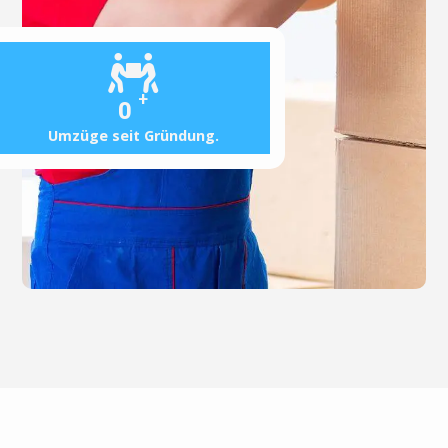
+
0
Umzüge seit Gründung.