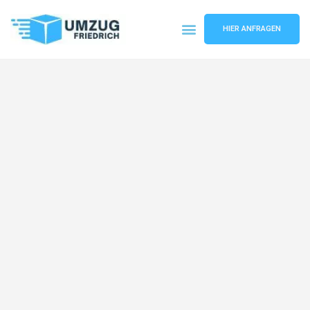
HIER ANFRAGEN
Umzugsunternehmen Dortmund
Umzugsservice Dortmund