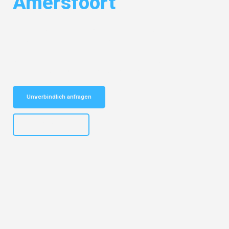
Amersfoort
Entdecken Sie das
#1 Umzugsunternehmen in Dortmund
– Ihr
vertrauenswürdiger Begleiter für Umzüge Dortmund Amersfoort!
Schnelle Antwort in garantiert unter 2 Minuten: Jetzt
unverbindlichen Kostenvoranschlag erhalten!
Unverbindlich anfragen
+4915792644498