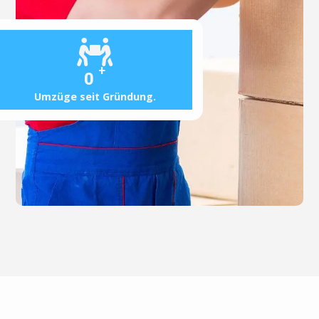
+
0
Umzüge seit Gründung.