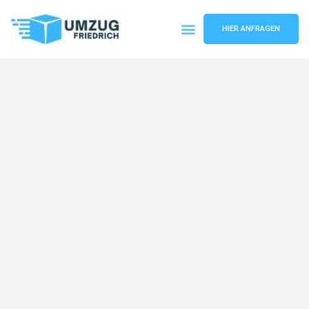
HIER ANFRAGEN
Umzugsunternehmen Dortmund
Umzugsservice Dortmund