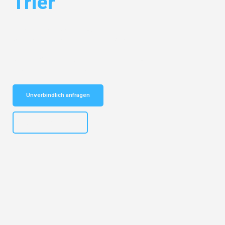
Trier
Entdecken Sie das
#1 Umzugsunternehmen in Dortmund
– Ihr
vertrauenswürdiger Begleiter für Umzüge Dortmund Trier!
Schnelle Antwort in garantiert unter 2 Minuten: Jetzt
unverbindlichen Kostenvoranschlag erhalten!
Unverbindlich anfragen
+4915792644498