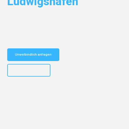
Ludwigshafen
Entdecken Sie das
#1 Umzugsunternehmen in Dortmund
– Ihr
vertrauenswürdiger Begleiter für Umzüge Dortmund Ludwigshafen!
Schnelle Antwort in garantiert unter 2 Minuten: Jetzt
unverbindlichen Kostenvoranschlag erhalten!
Unverbindlich anfragen
+4915792644498