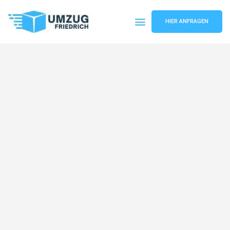
HIER ANFRAGEN
Umzugsunternehmen Dortmund
Umzugsservice Dortmund