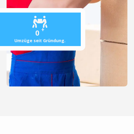
+
0
Umzüge seit Gründung.