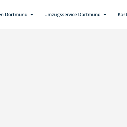
en Dortmund
Umzugsservice Dortmund
Kost