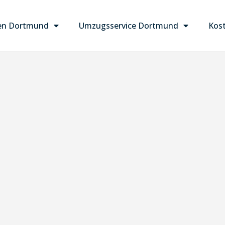
en Dortmund
Umzugsservice Dortmund
Kost