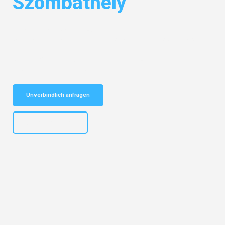
Szombathely
Entdecken Sie das
#1 Umzugsunternehmen in Dortmund
– Ihr
vertrauenswürdiger Begleiter für Umzüge Dortmund Szombathely!
Schnelle Antwort in garantiert unter 2 Minuten: Jetzt
unverbindlichen Kostenvoranschlag erhalten!
Unverbindlich anfragen
+4915792644498