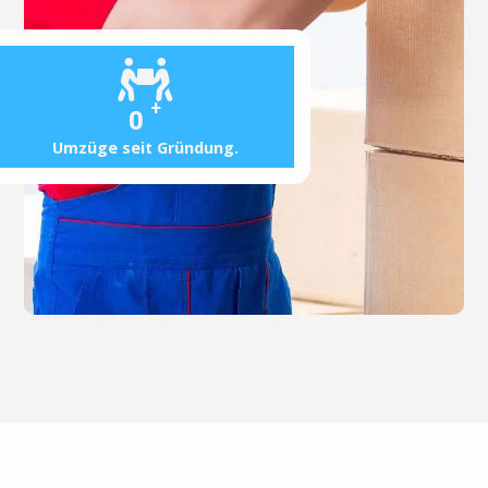
+
0
Umzüge seit Gründung.