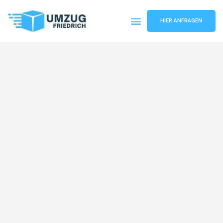
HIER ANFRAGEN
Umzugsunternehmen Dortmund
Umzugsservice Dortmund