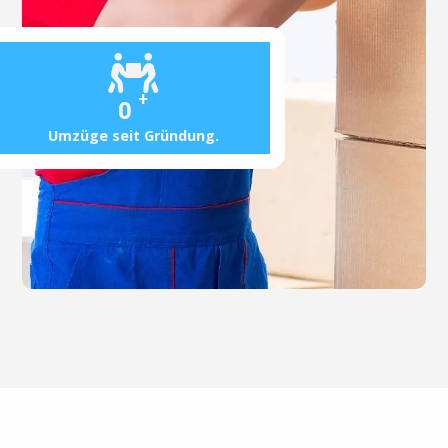
+
0
Umzüge seit Gründung.