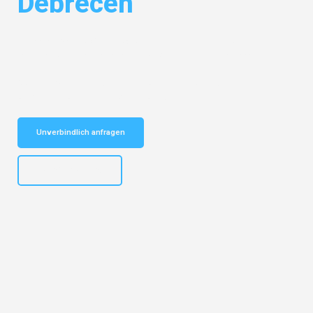
Debrecen
Entdecken Sie das
#1 Umzugsunternehmen in Dortmund
– Ihr
vertrauenswürdiger Begleiter für Umzüge Dortmund Debrecen!
Schnelle Antwort in garantiert unter 2 Minuten: Jetzt
unverbindlichen Kostenvoranschlag erhalten!
Unverbindlich anfragen
+4915792644498