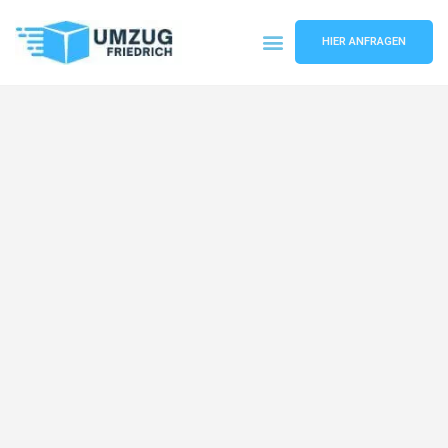
HIER ANFRAGEN
Umzugsunternehmen Dortmund
Umzugsservice Dortmund