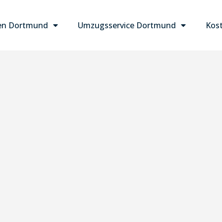
en Dortmund
Umzugsservice Dortmund
Kost