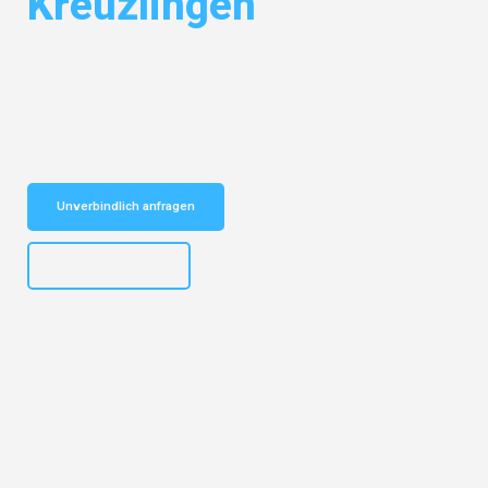
Kreuzlingen
Entdecken Sie das
#1 Umzugsunternehmen in Dortmund
– Ihr
vertrauenswürdiger Begleiter für Umzüge Dortmund Kreuzlingen!
Schnelle Antwort in garantiert unter 2 Minuten: Jetzt
unverbindlichen Kostenvoranschlag erhalten!
Unverbindlich anfragen
+4915792644498