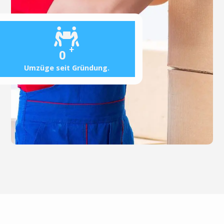
+
0
Umzüge seit Gründung.