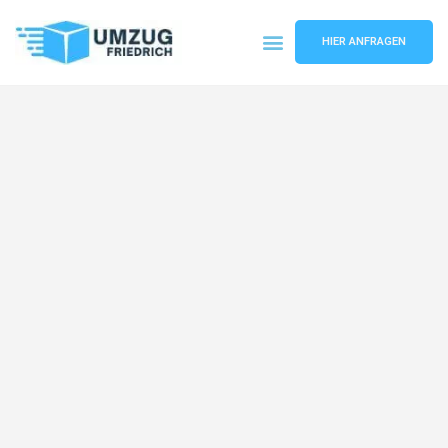
HIER ANFRAGEN
Umzugsunternehmen Dortmund
Umzugsservice Dortmund