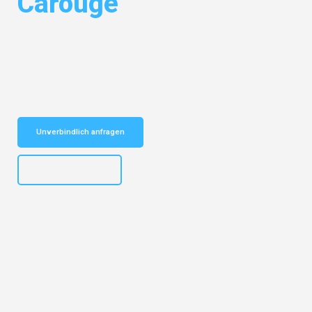
Carouge
Entdecken Sie das
#1 Umzugsunternehmen in Dortmund
– Ihr
vertrauenswürdiger Begleiter für Umzüge Dortmund Carouge!
Schnelle Antwort in garantiert unter 2 Minuten: Jetzt
unverbindlichen Kostenvoranschlag erhalten!
Unverbindlich anfragen
+4915792644498