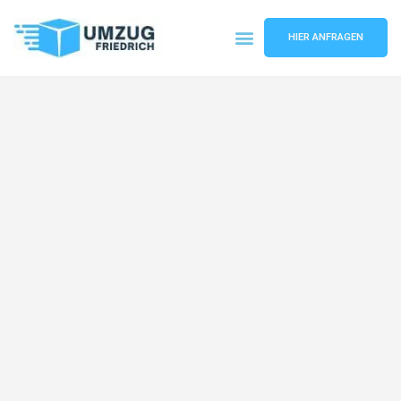
HIER ANFRAGEN
Umzugsunternehmen Dortmund
Umzugsservice Dortmund