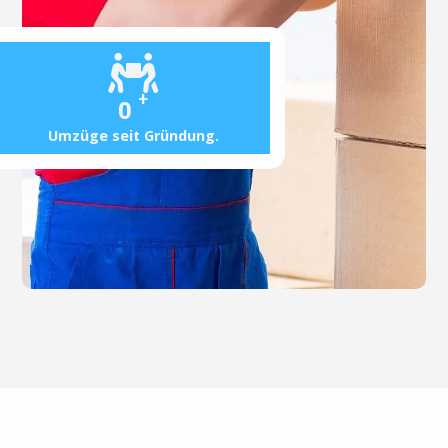
+
0
Umzüge seit Gründung.