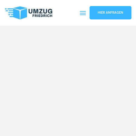
HIER ANFRAGEN
Umzugsunternehmen Dortmund
Umzugsservice Dortmund