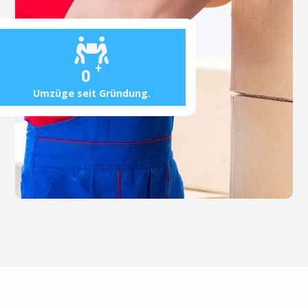
+
0
Umzüge seit Gründung.