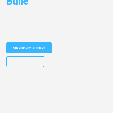
Bulle
Entdecken Sie das
#1 Umzugsunternehmen in Dortmund
– Ihr
vertrauenswürdiger Begleiter für Umzüge Dortmund Bulle!
Schnelle Antwort in garantiert unter 2 Minuten: Jetzt
unverbindlichen Kostenvoranschlag erhalten!
Unverbindlich anfragen
+4915792644498