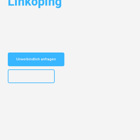
Linköping
Entdecken Sie das
#1 Umzugsunternehmen in Dortmund
– Ihr
vertrauenswürdiger Begleiter für Umzüge Dortmund Linköping!
Schnelle Antwort in garantiert unter 2 Minuten: Jetzt
unverbindlichen Kostenvoranschlag erhalten!
Unverbindlich anfragen
+4915792644498