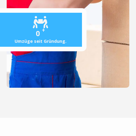
+
0
Umzüge seit Gründung.