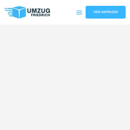
HIER ANFRAGEN
Umzugsunternehmen Dortmund
Umzugsservice Dortmund