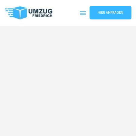
HIER ANFRAGEN
Umzugsunternehmen Dortmund
Umzugsservice Dortmund