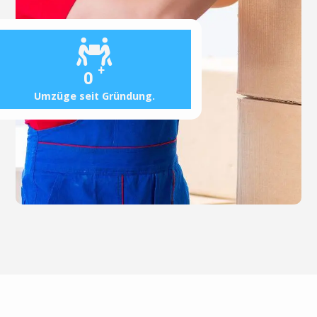
+
0
Umzüge seit Gründung.