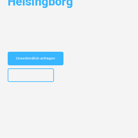
Helsingborg
Entdecken Sie das
#1 Umzugsunternehmen in Dortmund
– Ihr
vertrauenswürdiger Begleiter für Umzüge Dortmund Helsingborg!
Schnelle Antwort in garantiert unter 2 Minuten: Jetzt
unverbindlichen Kostenvoranschlag erhalten!
Unverbindlich anfragen
+4915792644498