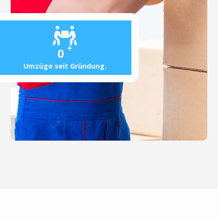
+
0
Umzüge seit Gründung.