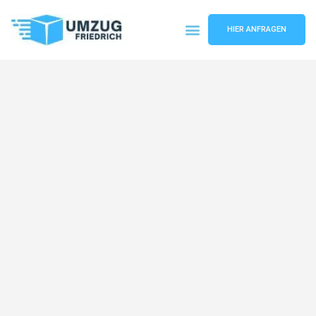
HIER ANFRAGEN
Umzugsunternehmen Dortmund
Umzugsservice Dortmund