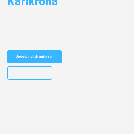
Karlkrona
Entdecken Sie das
#1 Umzugsunternehmen in Dortmund
– Ihr
vertrauenswürdiger Begleiter für Umzüge Dortmund Karlkrona!
Schnelle Antwort in garantiert unter 2 Minuten: Jetzt
unverbindlichen Kostenvoranschlag erhalten!
Unverbindlich anfragen
+4915792644498