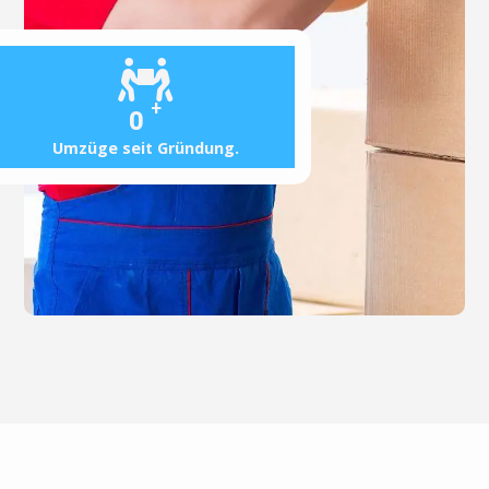
+
0
Umzüge seit Gründung.