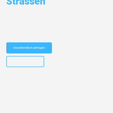
Strassen
Entdecken Sie das
#1 Umzugsunternehmen in Dortmund
– Ihr
vertrauenswürdiger Begleiter für Umzüge Dortmund Strassen!
Schnelle Antwort in garantiert unter 2 Minuten: Jetzt
unverbindlichen Kostenvoranschlag erhalten!
Unverbindlich anfragen
+4915792644498