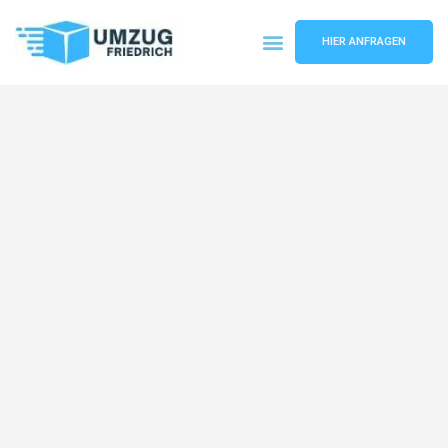
HIER ANFRAGEN
Umzugsunternehmen Dortmund
Umzugsservice Dortmund