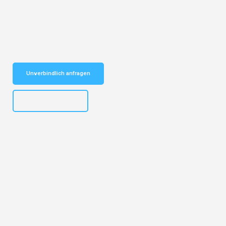
Entdecken Sie das
#1 Umzugsunternehmen in Dortmund
– Ihr
vertrauenswürdiger Begleiter für Umzüge Dortmund Luxembourg!
Schnelle Antwort in garantiert unter 2 Minuten: Jetzt
unverbindlichen Kostenvoranschlag erhalten!
Unverbindlich anfragen
+4915792644498