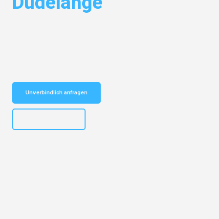
Dudelange
Entdecken Sie das
#1 Umzugsunternehmen in Dortmund
– Ihr
vertrauenswürdiger Begleiter für Umzüge Dortmund Dudelange!
Schnelle Antwort in garantiert unter 2 Minuten: Jetzt
unverbindlichen Kostenvoranschlag erhalten!
Unverbindlich anfragen
+4915792644498