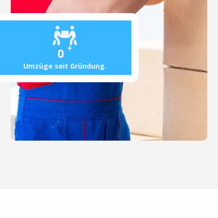
+
0
Umzüge seit Gründung.