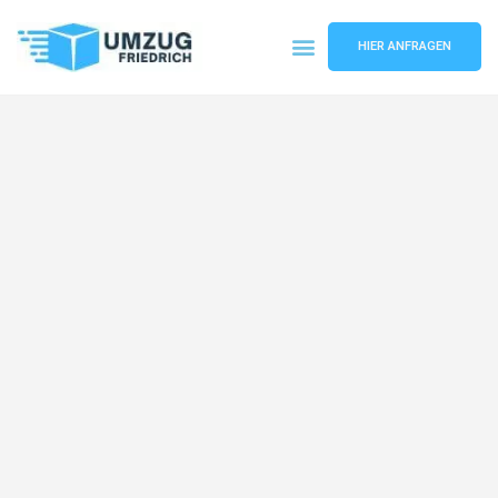
HIER ANFRAGEN
Umzugsunternehmen Dortmund
Umzugsservice Dortmund