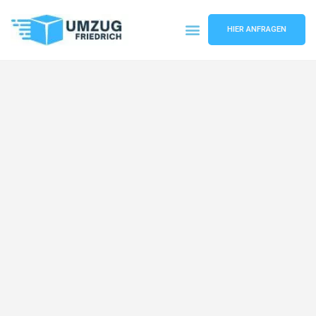
HIER ANFRAGEN
Umzugsunternehmen Dortmund
Umzugsservice Dortmund