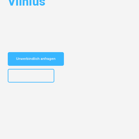
Vilnius
Entdecken Sie das
#1 Umzugsunternehmen in Dortmund
– Ihr
vertrauenswürdiger Begleiter für Umzüge Dortmund Vilnius!
Schnelle Antwort in garantiert unter 2 Minuten: Jetzt
unverbindlichen Kostenvoranschlag erhalten!
Unverbindlich anfragen
+4915792644498