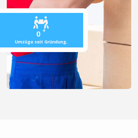
+
0
Umzüge seit Gründung.