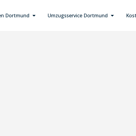
en Dortmund
Umzugsservice Dortmund
Kost