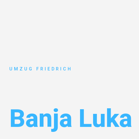
UMZUG FRIEDRICH
Umzug Dor
Banja Luka