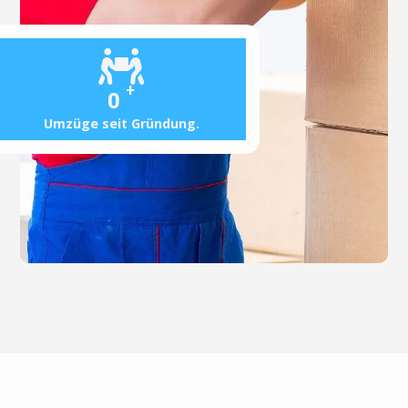
+
0
Umzüge seit Gründung.