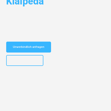
Klaipeda
Entdecken Sie das
#1 Umzugsunternehmen in Dortmund
– Ihr
vertrauenswürdiger Begleiter für Umzüge Dortmund Klaipeda!
Schnelle Antwort in garantiert unter 2 Minuten: Jetzt
unverbindlichen Kostenvoranschlag erhalten!
Unverbindlich anfragen
+4915792644498