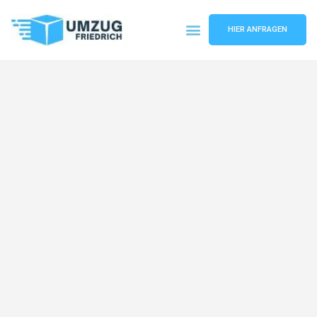
HIER ANFRAGEN
Umzugsunternehmen Dortmund
Umzugsservice Dortmund