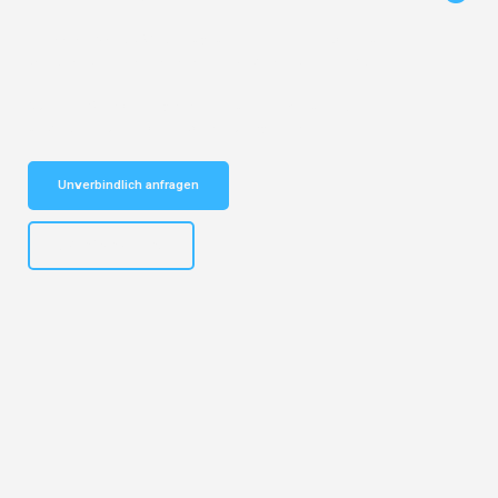
Entdecken Sie das
#1 Umzugsunternehmen in Dortmund
– Ihr
vertrauenswürdiger Begleiter für Umzüge Dortmund Prag!
Schnelle Antwort in garantiert unter 2 Minuten: Jetzt
unverbindlichen Kostenvoranschlag erhalten!
Unverbindlich anfragen
+4915792644498