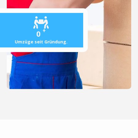
+
0
Umzüge seit Gründung.