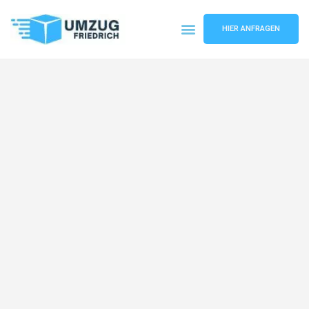
HIER ANFRAGEN
Umzugsunternehmen Dortmund
Umzugsservice Dortmund