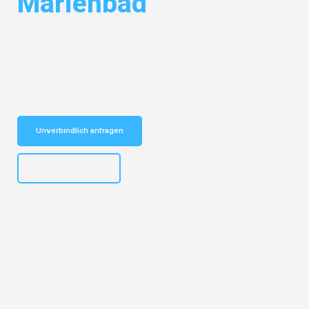
Marienbad
Entdecken Sie das
#1 Umzugsunternehmen in Dortmund
– Ihr
vertrauenswürdiger Begleiter für Umzüge Dortmund Marienbad!
Schnelle Antwort in garantiert unter 2 Minuten: Jetzt
unverbindlichen Kostenvoranschlag erhalten!
Unverbindlich anfragen
+4915792644498