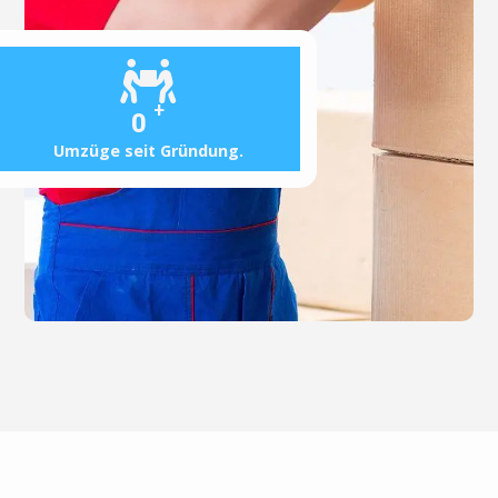
+
0
Umzüge seit Gründung.