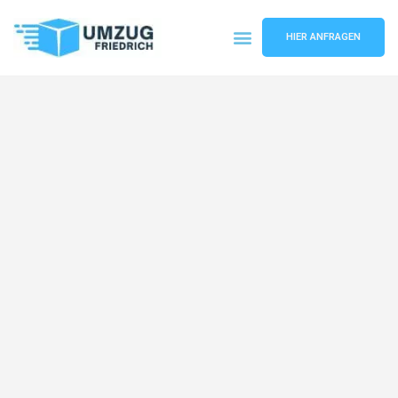
HIER ANFRAGEN
Umzugsunternehmen Dortmund
Umzugsservice Dortmund