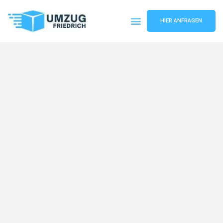
HIER ANFRAGEN
Umzugsunternehmen Dortmund
Umzugsservice Dortmund