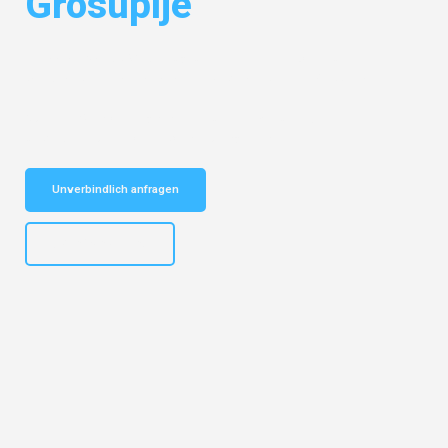
Grosuplje
Entdecken Sie das
#1 Umzugsunternehmen in Dortmund
– Ihr
vertrauenswürdiger Begleiter für Umzüge Dortmund Grosuplje!
Schnelle Antwort in garantiert unter 2 Minuten: Jetzt
unverbindlichen Kostenvoranschlag erhalten!
Unverbindlich anfragen
+4915792644498