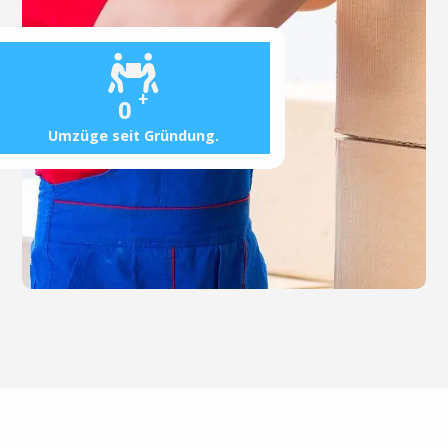
+
0
Umzüge seit Gründung.