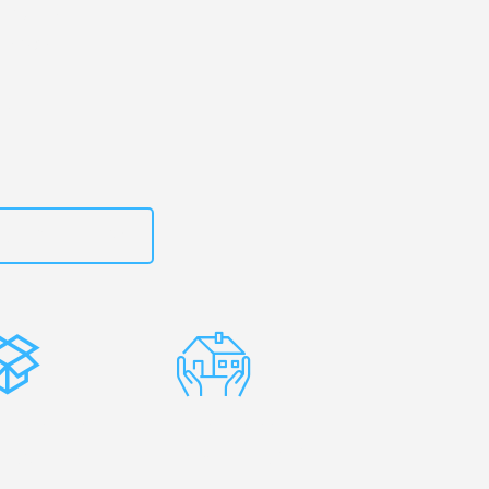
und
– Ihr
omžale!
zt
15792644498
stenlose
Erfahrene
rpackung
Umzugsprofis