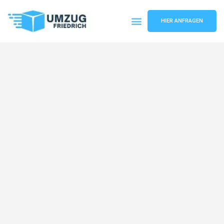
HIER ANFRAGEN
Umzugsunternehmen Dortmund
Umzugsservice Dortmund