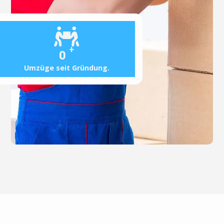
+
0
Umzüge seit Gründung.