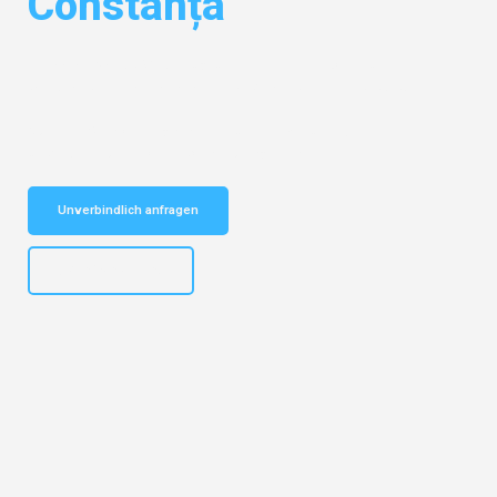
Constanța
Entdecken Sie das
#1 Umzugsunternehmen in Dortmund
– Ihr
vertrauenswürdiger Begleiter für Umzüge Dortmund Constanța!
Schnelle Antwort in garantiert unter 2 Minuten: Jetzt
unverbindlichen Kostenvoranschlag erhalten!
Unverbindlich anfragen
+4915792644498