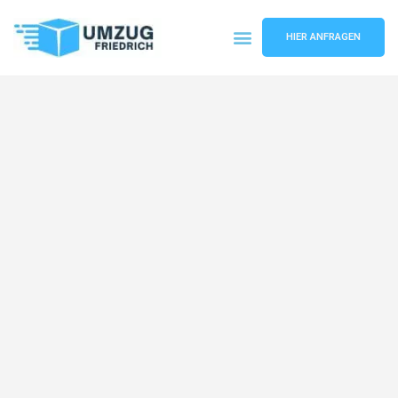
HIER ANFRAGEN
Umzugsunternehmen Dortmund
Umzugsservice Dortmund