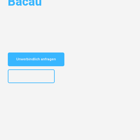
Bacau
Entdecken Sie das
#1 Umzugsunternehmen in Dortmund
– Ihr
vertrauenswürdiger Begleiter für Umzüge Dortmund Bacau!
Schnelle Antwort in garantiert unter 2 Minuten: Jetzt
unverbindlichen Kostenvoranschlag erhalten!
Unverbindlich anfragen
+4915792644498