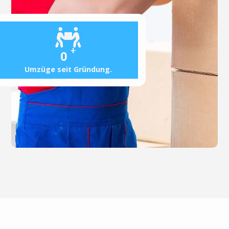
+
0
Umzüge seit Gründung.