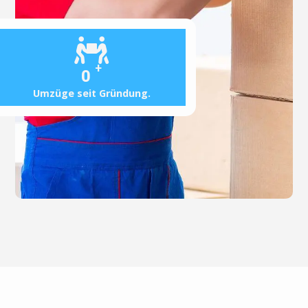
+
0
Umzüge seit Gründung.