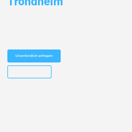
Trondheim
Entdecken Sie das
#1 Umzugsunternehmen in Dortmund
– Ihr
vertrauenswürdiger Begleiter für Umzüge Dortmund Trondheim!
Schnelle Antwort in garantiert unter 2 Minuten: Jetzt
unverbindlichen Kostenvoranschlag erhalten!
Unverbindlich anfragen
+4915792644498