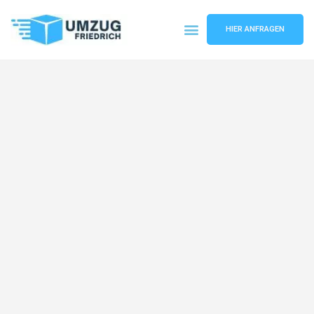
HIER ANFRAGEN
Umzugsunternehmen Dortmund
Umzugsservice Dortmund