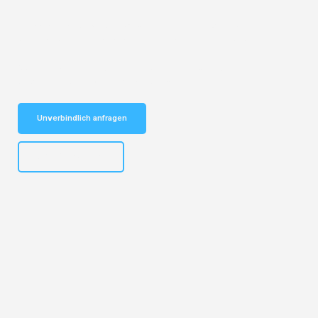
Entdecken Sie das
#1 Umzugsunternehmen in Dortmund
– Ihr
vertrauenswürdiger Begleiter für Umzüge Dortmund Bodo!
Schnelle Antwort in garantiert unter 2 Minuten: Jetzt
unverbindlichen Kostenvoranschlag erhalten!
Unverbindlich anfragen
+4915792644498