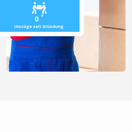
+
0
Umzüge seit Gründung.