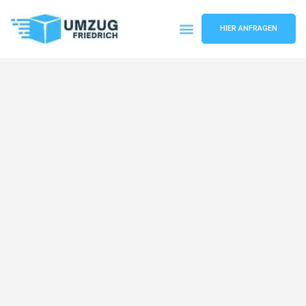
HIER ANFRAGEN
Umzugsunternehmen Dortmund
Umzugsservice Dortmund