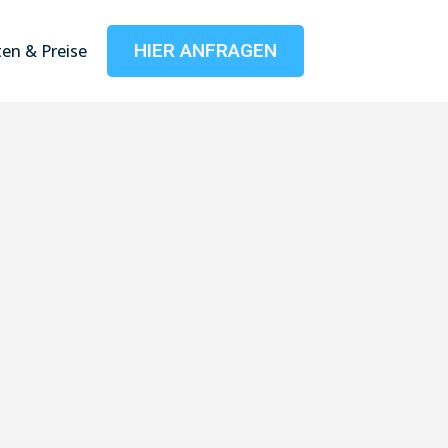
HIER ANFRAGEN
en & Preise