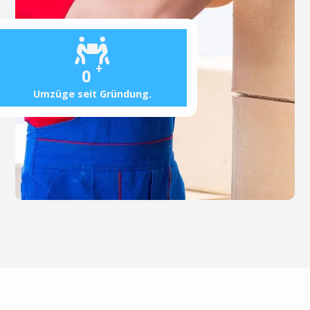
+
0
Umzüge seit Gründung.