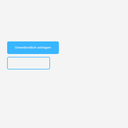
Entdecken Sie das
#1 Umzugsunternehmen in Dortmund
– Ihr
vertrauenswürdiger Begleiter für Umzüge Dortmund Pori!
Schnelle Antwort in garantiert unter 2 Minuten: Jetzt
unverbindlichen Kostenvoranschlag erhalten!
Unverbindlich anfragen
+4915792644498