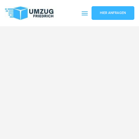
HIER ANFRAGEN
Umzugsunternehmen Dortmund
Umzugsservice Dortmund