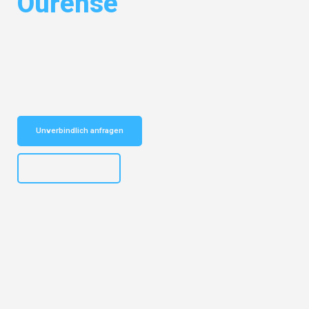
Ourense
Entdecken Sie das
#1 Umzugsunternehmen in Dortmund
– Ihr
vertrauenswürdiger Begleiter für Umzüge Dortmund Ourense!
Schnelle Antwort in garantiert unter 2 Minuten: Jetzt
unverbindlichen Kostenvoranschlag erhalten!
Unverbindlich anfragen
+4915792644498