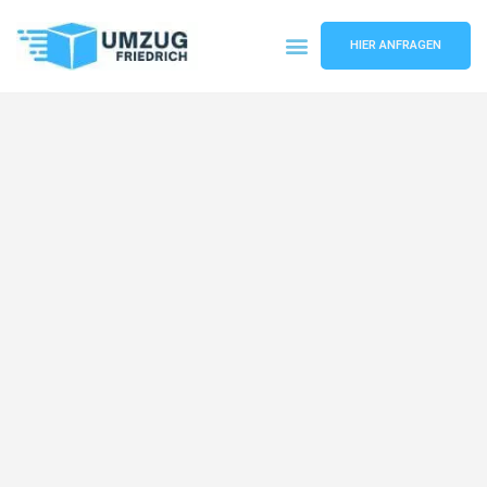
HIER ANFRAGEN
Umzugsunternehmen Dortmund
Umzugsservice Dortmund