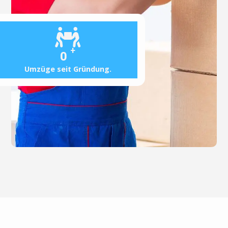
+
0
Umzüge seit Gründung.