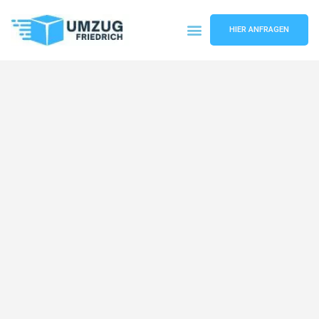
HIER ANFRAGEN
Umzugsunternehmen Dortmund
Umzugsservice Dortmund