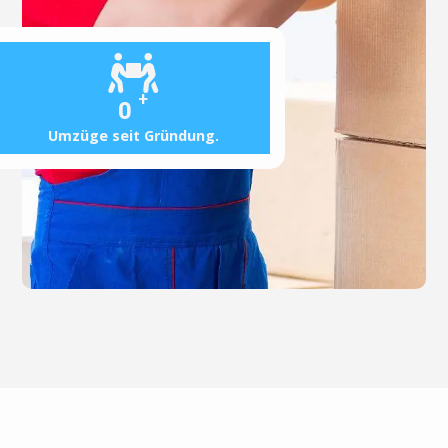
+
0
Umzüge seit Gründung.