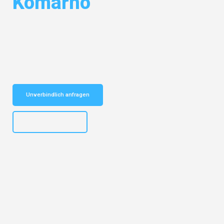
Komárno
Entdecken Sie das
#1 Umzugsunternehmen in Dortmund
– Ihr
vertrauenswürdiger Begleiter für Umzüge Dortmund Komárno!
Schnelle Antwort in garantiert unter 2 Minuten: Jetzt
unverbindlichen Kostenvoranschlag erhalten!
Unverbindlich anfragen
+4915792644498